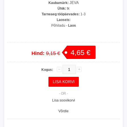
JEVA
Kaubamärk:
Ühik:
tk
Tarneaeg tööpäevades:
1-3
Laoseis:
Põhiladu
-
Laos
4,65 €
Hind:
9,15 €
Kogus:
- OR -
Lisa soovikorvi
Võrdle