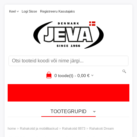
Keel
Logi Sisse
Registreeru Kasutajaks
0
toode(t) -
0,00
€
TOOTEGRUPID
»
»
»
home
Rahakotid ja mobiilitaskud
Rahakotid 8873
Rahakott Dream